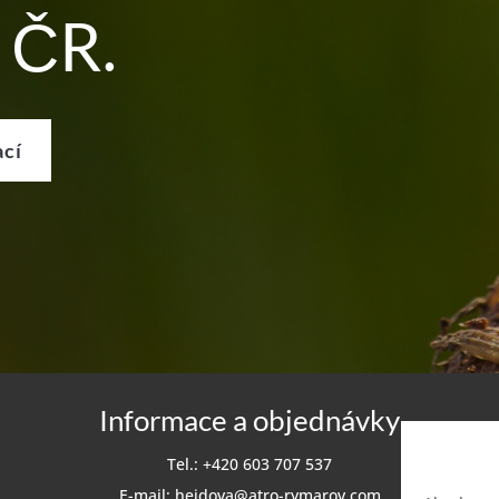
 ČR.
ací
Informace a objednávky
Tel.: +420 603 707 537
E-mail:
hejdova@atro-rymarov.com