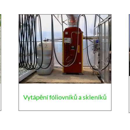
Vytápění fóliovníků a skleníků