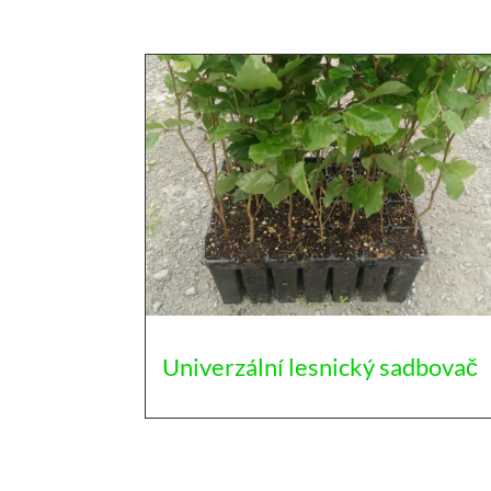
Univerzální lesnický sadbovač