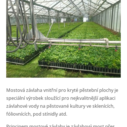
Mostová závlaha vnitřní pro kryté pěstební plochy je
speciální výrobek sloužící pro nejkvalitnější aplikaci
závlahové vody na pěstované kultury ve sklenících,
fóliovnících, pod stínidly atd.
Principem mostové závlahy je závlahový most přes