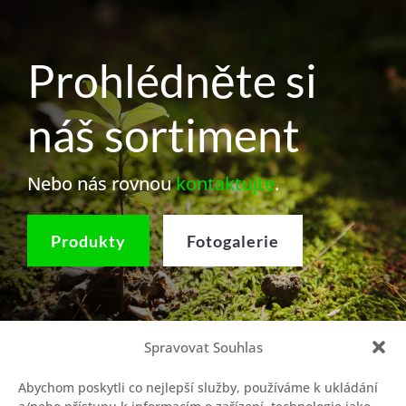
Prohlédněte si
náš sortiment
Nebo nás rovnou
kontaktujte
.
Produkty
Fotogalerie
Spravovat Souhlas
Informace a objednávky
Abychom poskytli co nejlepší služby, používáme k ukládání
Tel.: +420 603 707 537