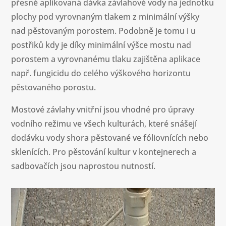
přesně aplikovaná dávka závlahové vody na jednotku
plochy pod vyrovnaným tlakem z minimální výšky
nad pěstovaným porostem. Podobně je tomu i u
postřiků kdy je díky minimální výšce mostu nad
porostem a vyrovnanému tlaku zajištěna aplikace
např. fungicidu do celého výškového horizontu
pěstovaného porostu.
Mostové závlahy vnitřní jsou vhodné pro úpravy
vodního režimu ve všech kulturách, které snášejí
dodávku vody shora pěstované ve fóliovnících nebo
sklenících. Pro pěstování kultur v kontejnerech a
sadbovačích jsou naprostou nutností.