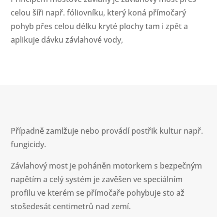
celou šíři např. fóliovníku, který koná přímočarý
pohyb přes celou délku kryté plochy tam i zpět a
aplikuje dávku závlahové vody,
Případně zamlžuje nebo provádí postřik kultur např.
fungicidy.
Závlahový most je poháněn motorkem s bezpečným
napětím a celý systém je zavěšen ve speciálním
profilu ve kterém se přímočaře pohybuje sto až
stošedesát centimetrů nad zemí.