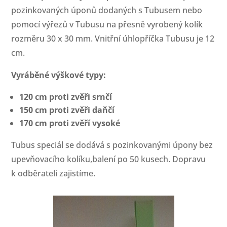
pozinkovaných úponů dodaných s Tubusem nebo
pomocí výřezů v Tubusu na přesně vyrobený kolík
rozměru 30 x 30 mm. Vnitřní úhlopříčka Tubusu je 12
cm.
Vyráběné výškové typy:
120 cm proti zvěři srnčí
150 cm proti zvěři daňčí
170 cm proti zvěří vysoké
Tubus speciál se dodává s pozinkovanými úpony bez
upevňovacího kolíku,balení po 50 kusech. Dopravu
k odběrateli zajistíme.