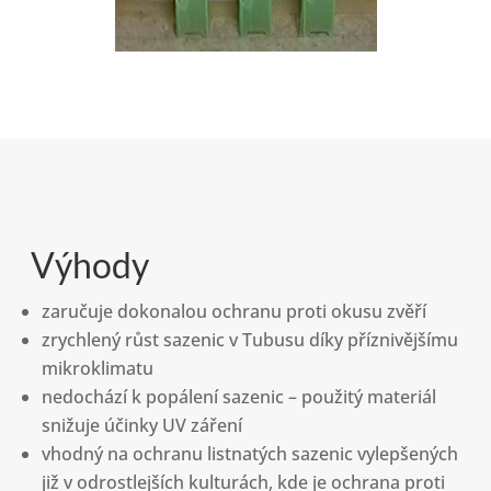
Výhody
zaručuje dokonalou ochranu proti okusu zvěří
zrychlený růst sazenic v Tubusu díky příznivějšímu
mikroklimatu
nedochází k popálení sazenic – použitý materiál
snižuje účinky UV záření
vhodný na ochranu listnatých sazenic vylepšených
již v odrostlejších kulturách, kde je ochrana proti