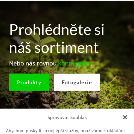
Prohlédněte si
náš sortiment
Nebo nás rovnou
kontaktujte
.
Produkty
Fotogalerie
Spravovat Souhlas
Informace a objednávky
Abychom poskytli co nejlepší služby, používáme k ukládání